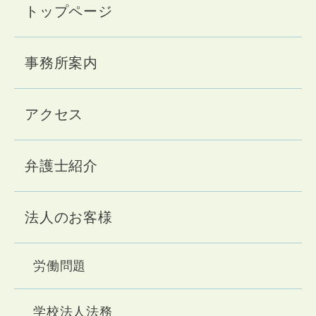
トップページ
●本サイト利用時の利便性の向上
●上記目的に付随する業務
事務所案内
2. 個人情報の第三者提供について
当事務所では、メール等の不具合等に対応す
アクセス
るため、お問い合わせフォームに記入された
内容をサーバー管理者およびその業務受託者
に提供するほかは、ご利用者様の個人情報
弁護士紹介
を、事前の同意なく第三者提供することはあ
りません。ただし、次の各号の場合は除くも
法人のお客様
のとします。
●法令に基づき開示を求められた場合
労働問題
●人の生命、身体または財産の保護のために
必要がある場合であって、ご本人の同意を得
学校法人法務