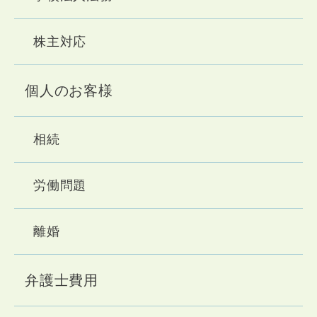
ることが困難である場合
●当事務所または第三者の権利、利益、名
株主対応
誉、信用等を保護するために必要であると当
事務所が判断した場合
●ご利用者様がご自身の個人情報の開示を事
個人のお客様
前承認した場合
相続
3. 個人情報の開示、訂正・追加・削除、利用停
止等
労働問題
当事務所は、個人情報について、開示、訂
正・追加・削除、利用停止等のお申し出があ
離婚
った場合には、お申し出いただいた方がご本
人であることを確認のうえ、個人情報保護法
の定めに従い遅滞なく対応します。
弁護士費用
また、開示に際しては、手数料をいただくこ
とがありますので、あらかじめご了承くださ